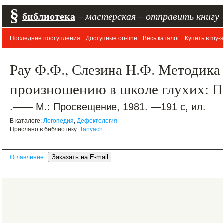
§
библиотека
–
мастерская
–
отправить книгу
Последние поступления
Доступные on-line
Весь каталог
Купить в my-s
Рау Ф.Ф., Слезина Н.Ф. Методика
произношению в школе глухих: П
.—— М.: Просвещение, 1981. —191 с, ил.
В каталоге:
Логопедия
,
Дефектология
Прислано в библиотеку:
Tanyach
Оглавление