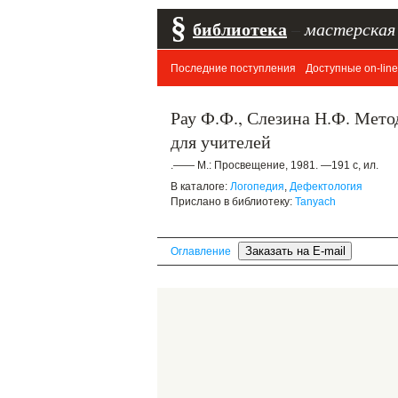
§
библиотека
–
мастерская
Последние поступления
Доступные on-line
Рау Ф.Ф., Слезина Н.Ф. Мет
для учителей
.—— М.: Просвещение, 1981. —191 с, ил.
В каталоге:
Логопедия
,
Дефектология
Прислано в библиотеку:
Tanyach
Оглавление