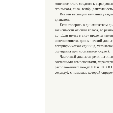
конечном счете сводятся к варьирова
его высота, сила, тембр, длительност
Все эти вариации звучания уклад
диапазон.
Если говорить о динамическом диа
зависимости от силы голоса, то раз
дБ. Если иметь в виду пределы изме
интенсивности, динамический диапаз
логарифмическая единица, указывающ
ощущения при нормальном слухе.).
Частотный диапазон речи, начина
составными компонентами, характерн
расположенных между 100 и 10 000 Г
секунду), с помощью которой определя