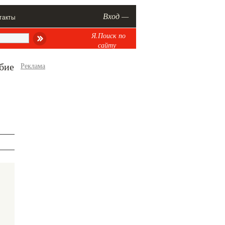
Вход —
такты
Я.Поиск по
сайту
бие
Реклама