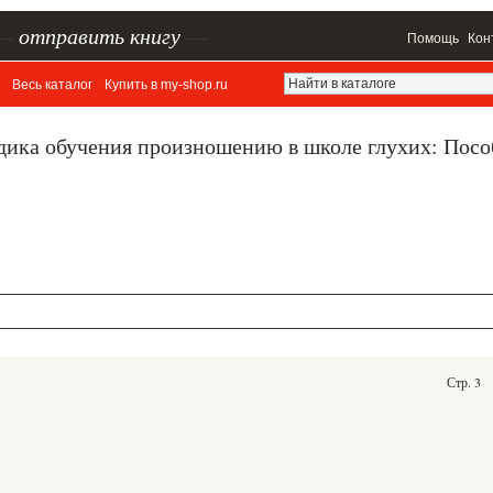
–
отправить книгу
—
Помощь
Кон
Весь каталог
Купить в my-shop.ru
одика обучения произношению в школе глухих: Посо
Стр. 3