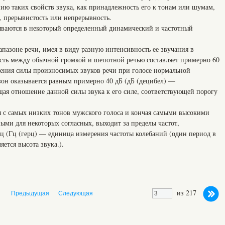
нию таких свойств звука, как принадлежность его к тонам или шумам,
ь, прерывистость или непрерывность.
ываются в некоторый определенный динамический и частотный
пазоне речи, имея в виду разную интенсивность ее звучания в
ность между обычной громкой и шепотной речью составляет примерно 60
нения силы произносимых звуков речи при голосе нормальной
он оказывается равным примерно 40 дБ (дБ (децибел) —
ая отношение данной силы звука к его силе, соответствующей порогу
я с самых низких тонов мужского голоса и кончая самыми высокими
ыми для некоторых согласных, выходит за пределы частот,
ц (Гц (герц) — единица измерения частоты колебаний (один период в
ется высота звука.).
из 217
Предыдущая
Следующая