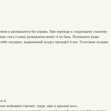
ения и размыкаются без взрыва. При переходе к следующему гласному
нце слога (слова) размыкания может и не быть. Положение языка
е нёбо опущено, выдыхаемый воздух проходит в нос. Голосовые складки
ка м
ать вибрацию гортани, груди, щек и крыльев носа.
лухо-зрительного восприятия не удается, необходимо перейти к другим