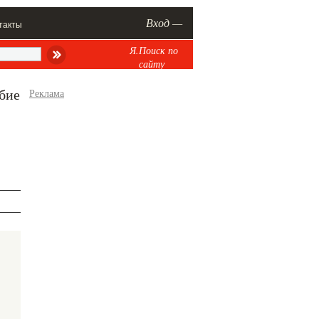
Вход —
такты
Я.Поиск по
сайту
бие
Реклама