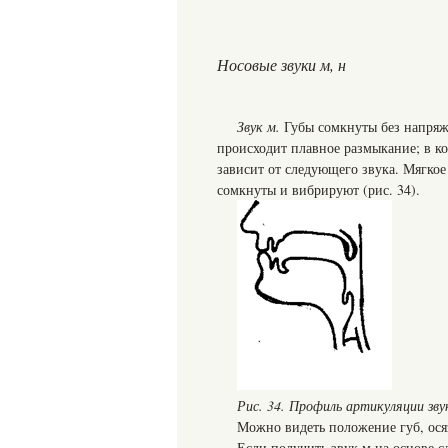
Носовые звуки м, н
Звук м.
Губы сомкнуты без напряж
происходит плавное размыкание; в ко
зависит от следующего звука. Мягко
сомкнуты и вибрируют (рис. 34).
Рис. 34. Профиль артикуляции зву
Можно видеть положение губ, осяз
Если получить звук м на основе с