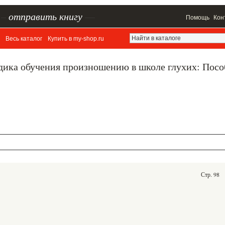
–
отправить книгу
—
Помощь
Кон
Весь каталог
Купить в my-shop.ru
одика обучения произношению в школе глухих: Посо
Стр. 98