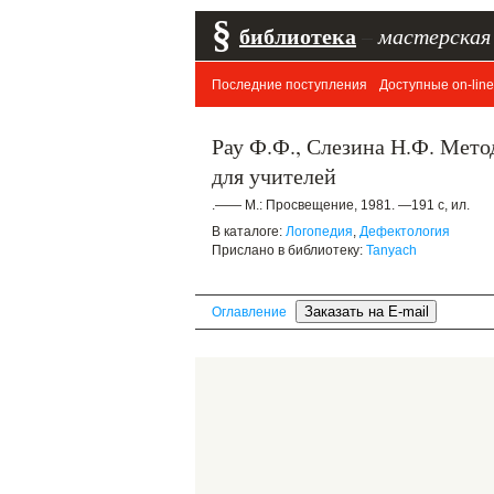
§
библиотека
–
мастерская
Последние поступления
Доступные on-line
Рау Ф.Ф., Слезина Н.Ф. Мет
для учителей
.—— М.: Просвещение, 1981. —191 с, ил.
В каталоге:
Логопедия
,
Дефектология
Прислано в библиотеку:
Tanyach
Оглавление