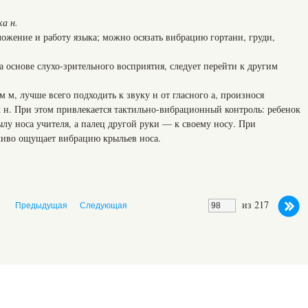
ка н.
ожение и работу языка; можно осязать вибрацию гортани, груди,
на основе слухо-зрительного восприятия, следует перейти к другим
м м, лучше всего подходить к звуку н от гласного а, произнося
к н. При этом привлекается тактильно-вибрационный контроль: ребенок
лу носа учителя, а палец другой руки — к своему носу. При
ливо ощущает вибрацию крыльев носа.
из 217
Предыдущая
Следующая