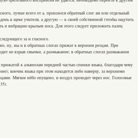
сного, лучше всего от а, произнося обратный слог ам или отдельный
донь к щеке учителя, а другую — к своей собственной (чтобы ощутить
ть и вибрацию крыльев носа. Для этого следует приложить палец
следующего за н гласного.
 но, ну, ны и в обратных слогах прижат к верхним резцам. При
одит не взрыв смычки, а размыкание; в обратных слогах размыкания
я прижатой к альвеолам передней частью спинки языка, благодаря чему
ние); кончик языка при этом находится либо наверху, за верхними
цами. Мягкое нёбо опущено, и воздух проходит через нос. Голосовые
35).