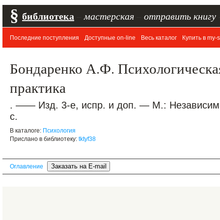
§
библиотека
–
мастерская
–
отправить книгу
Последние поступления
Доступные on-line
Весь каталог
Купить в my-s
Бондаренко А.Ф. Психологическа
практика
. —— Изд. 3-е, испр. и доп. — М.: Независи
с.
В каталоге:
Психология
Прислано в библиотеку:
tktyf38
Оглавление