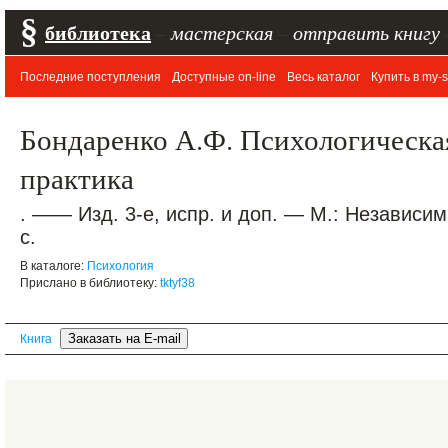
§
библиотека
–
мастерская
–
отправить книгу
Последние поступления
Доступные on-line
Весь каталог
Купить в my-s
Бондаренко А.Ф. Психологическа
практика
. —— Изд. 3-е, испр. и доп. — М.: Независи
с.
В каталоге:
Психология
Прислано в библиотеку:
tktyf38
Книга