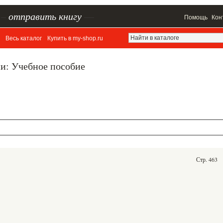
–
отправить книгу
—
Помощь
Кон
Весь каталог
Купить в my-shop.ru
и: Учебное пособие
Стр. 463