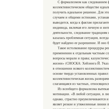
С формализмом как следованием 
коллективистическом обществе идеал
получить идеальное решение. Для эт
случаем и общими истинами, устана
выводится, когда к фактам прилагаю
индивида, включая его личную и инт
деятельности, следование традициям 
казалась проблемная ситуация, всег
будет найдено ее разрешение. И оно 
Такое истолкование процедуры реш
применению к отдельным частным сл
вопросы морали и права; казуистичес
жизни» (СНОСКА: Хейзинга Й. Указ. с
в отношении всякого коллективисти
основе твердо установленных правил
коллективистическая жизнь разворачи
слагающаяся из частных, относящихся
Из всеобщего формализма вытекае
мотивации. «В любой ситуации, в лю
однако, страстно преувеличиваются и
являет резкие и утяжеленные линии 