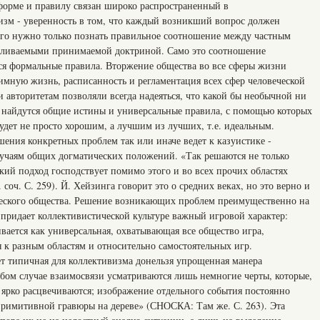
форме и правилу связан широко распространенный в
изм - уверенность в том, что каждый возникший вопрос должен
ого нужно только познать правильное соотношение между частным
вливаемыми принимаемой доктриной. Само это соотношение
тся формальные правила. Вторжение общества во все сферы жизни
имную жизнь, расписанность и регламентация всех сфер человеческой
и авторитетам позволяли всегда надеяться, что какой бы необычной ни
да найдутся общие истины и универсальные правила, с помощью которых
будет не просто хорошим, а лучшим из лучших, т.е. идеальным.
ения конкретных проблем так или иначе ведет к казуистике -
учаям общих догматических положений. «Так решаются не только
кий подход господствует помимо этого и во всех прочих областях
оч. С. 259). Й. Хейзинга говорит это о средних веках, но это верно и
ческого общества. Решение возникающих проблем преимущественно на
 придает коллективистической культуре важный игровой характер:
вается как универсальная, охватывающая все общество игра,
 к разным областям и относительно самостоятельных игр.
т типичная для коллективизма донельзя упрощенная манера
бом случае взаимосвязи усматриваются лишь немногие черты, которые,
 ярко расцвечиваются; изображение отдельного события постоянно
примитивной гравюры на дереве» (СНОСКА: Там же. С. 263). Эта