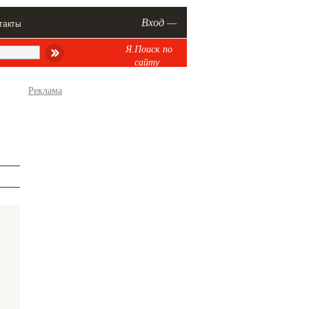
Вход —
такты
Я.Поиск по
сайту
Реклама