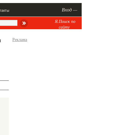
Вход —
такты
Я.Поиск по
сайту
я
Реклама