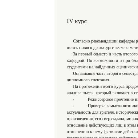
IV курс
Согласно рекомендации кафедры ра
поиск нового драматургического мате
За первый семестр и часть второг
кафедрой. По возможности и при бла
студентами на найденных сценически
Оставшаяся часть второго семестр
дипломного спектакля.
На протяжении всего курса продол
анализа пьесы, который включает в с
· Режиссерское прочтение пьес
· Проверка замысла возникшего о
актуальность для зрителя, историчес
произведения, его сверхзадача, миро
отношение действующих лиц в этом к
отношению к нему (развитие действия
развивающегося сквозного действия; 