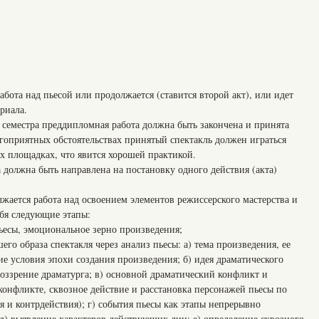
бота над пьесой или продолжается (ставится второй акт), или идет
риала.
о семестра преддипломная работа должна быть закончена и принята
гоприятных обстоятельствах принятый спектакль должен играться
х площадках, что явится хорошей практикой.
а должна быть направлена на постановку одного действия (акта)
жается работа над освоением элементов режиссерского мастерства и
ебя следующие этапы:
ы, эмоциональное зерно произведения;
браза спектакля через анализ пьесы: а) тема произведения, ее
кие условия эпохи создания произведения; б) идея драматического
воззрение драматурга; в) основной драматический конфликт и
онфликте, сквозное действие и расстановка персонажей пьесы по
 и контрдействия); г) события пьесы как этапы непрерывно
д) выявление характеров действующих лиц; е) определение сквозного