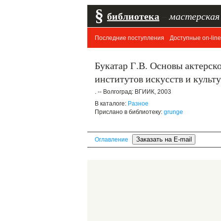
§
библиотека
–
мастерская
Последние поступления
Доступные on-line
Букатар Г.В. Основы актерск
институтов искусств и культ
. -- Волгоград: ВГИИК, 2003
В каталоге:
Разное
Прислано в библиотеку:
grunge
Оглавление