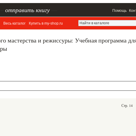
–
отправить книгу
—
Помощь
Кон
Весь каталог
Купить в my-shop.ru
ого мастерства и режиссуры: Учебная программа дл
уры
Стр. 14