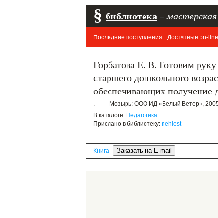
§
библиотека
–
мастерская
Последние поступления
Доступные on-line
Горбатова Е. В. Готовим рук
старшего дошкольного возрас
обеспечивающих получение до
. —— Мозырь: ООО ИД «Белый Ветер», 2005.
В каталоге:
Педагогика
Прислано в библиотеку:
nehlest
Книга