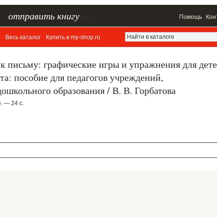
–
отправить книгу
—
Помощь
Кон
Весь каталог
Купить в my-shop.ru
у к письму: графические игры и упражнения для дет
та: пособие для педагогов учреждений,
школьного образования / В. В. Горбатова
 — 24 с.