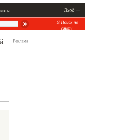
Вход —
такты
Я.Поиск по
сайту
ей
Реклама