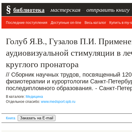
§
библиотека
–
мастерская
–
отправить книгу
Последние поступления
Доступные on-line
Весь каталог
Купить в my-s
Голуб Я.В., Гузалов П.И. Примен
аудиовизуальной стимуляции в л
круглого пронатора
// Сборник научных трудов, посвященный 12
физиотерапии и курортологии Санкт-Петербу
последипломного образования. - Санкт-Петер
В каталоге:
Медицина
Отдельное спасибо:
www.medsport.spb.ru
Книга