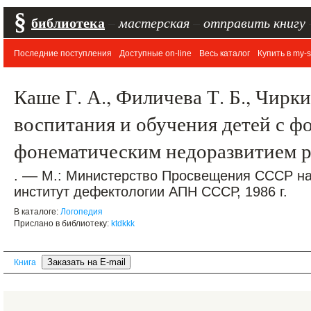
§
библиотека
–
мастерская
–
отправить книгу
Последние поступления
Доступные on-line
Весь каталог
Купить в my-s
Каше Г. А., Филичева Т. Б., Чирк
воспитания и обучения детей с ф
фонематическим недоразвитием ре
. –– М.: Министерство Просвещения СССР н
институт дефектологии АПН СССР, 1986 г.
В каталоге:
Логопедия
Прислано в библиотеку:
ktdkkk
Книга