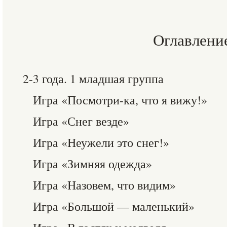
Оглавлени
2-3 года. 1 младшая группа
Игра «Посмотри-ка, что я вижу!»
Игра «Снег везде»
Игра «Неужели это снег!»
Игра «Зимняя одежда»
Игра «Назовем, что видим»
Игра «Большой — маленький»