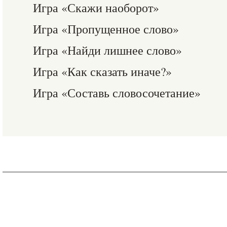
Игра «Скажи наоборот»
Игра «Пропущенное слово»
Игра «Найди лишнее слово»
Игра «Как сказать иначе?»
Игра «Составь словосочетание»