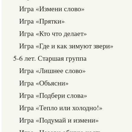
Игра «Измени слово»
Игра «Прятки»
Игра «Кто что делает»
Игра «Где и как зимуют звери»
5-6 лет. Старшая группа
Игра «Лишнее слово»
Игра «Объясни»
Игра «Подбери слова»
Игра «Тепло или холодно!»
Игра «Подумай и измени»