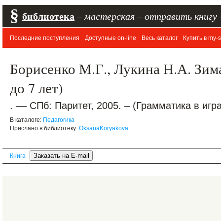
§
библиотека
–
мастерская
–
отправить книгу
Последние поступления
Доступные on-line
Весь каталог
Купить в my-s
Борисенко М.Г., Лукина Н.А. Зима
до 7 лет)
. –– СПб: Паритет, 2005. – (Грамматика в игр
В каталоге:
Педагогика
Прислано в библиотеку:
OksanaKoryakova
Книга