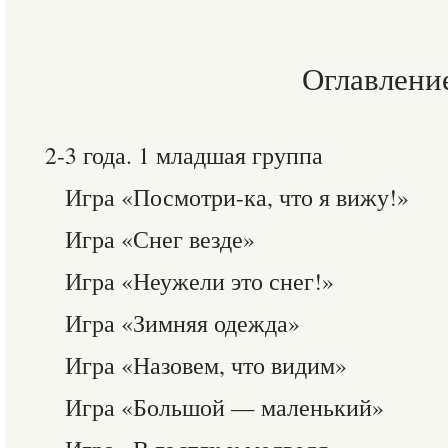
Оглавлени
2-3 года. 1 младшая группа
Игра «Посмотри-ка, что я вижу!»
Игра «Снег везде»
Игра «Неужели это снег!»
Игра «Зимняя одежда»
Игра «Назовем, что видим»
Игра «Большой — маленький»