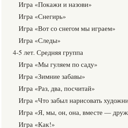
Игра «Покажи и назови»
Игра «Снегирь»
Игра «Вот со снегом мы играем»
Игра «Следы»
4-5 лет. Средняя группа
Игра «Мы гуляем по саду»
Игра «Зимние забавы»
Игра «Раз, два, посчитай»
Игра «Что забыл нарисовать художн
Игра «Я, мы, он, она, вместе — дру
Игра «Как!»