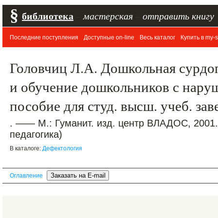
§
библиотека
–
мастерская
–
отправить книгу
Последние поступления
Доступные on-line
Весь каталог
Купить в my-s
Головчиц Л.А. Дошкольная сурдо
и обучение дошкольников с нару
пособие для студ. высш. учеб. за
. —— М.: Гуманит. изд. центр ВЛАДОС, 2001
педагогика)
В каталоге:
Дефектология
Оглавление