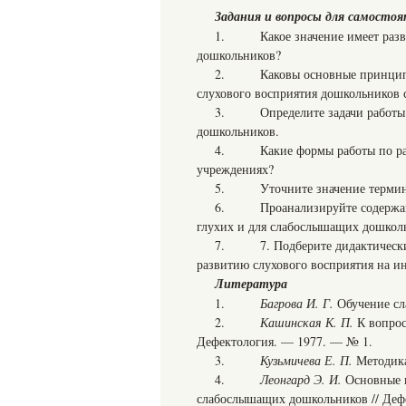
Задания и вопросы для самосто
1. Какое значение имеет развит
дошкольников?
2. Каковы основные принципиа
слухового восприятия дошкольников 
3. Определите задачи работы п
дошкольников.
4. Какие формы работы по разв
учреждениях?
5. Уточните значение терминов 
6. Проанализируйте содержание
глухих и для слабослышащих дошколь
7. 7. Подберите дидактические 
развитию слухового восприятия на и
Литература
1.
Багрова И. Г.
Обучение сл
2.
Кашинская
К. П.
К вопрос
Дефектология. — 1977. — № 1.
3.
Кузьмичева Е. П.
Методика 
4.
Леонгард
Э. И.
Основные п
слабослышащих дошкольников // Деф