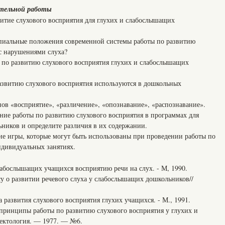
ятельной работы
ие слухового восприятия для глухих и слабослышащих
льные положения современной системы работы по развитию
с нарушениями слуха?
о развитию слухового восприятия глухих и слабослышащих
итию слухового восприятия используются в дошкольных
«восприятие», «различение», «опознавание», «распознавание».
 работы по развитию слухового восприятия в программах для
ников и определите различия в их содержании.
игры, которые могут быть использованы при проведении работы по
ндивидуальных занятиях.
абослышащих учащихся восприятию речи на слух. - М, 1990.
у о развитии речевого слуха у слабослышащих дошкольников//
развития слухового восприятия глухих учащихся. - М., 1991.
ринципы работы по развитию слухового восприятия у глухих и
ектология. — 1977. — №6.