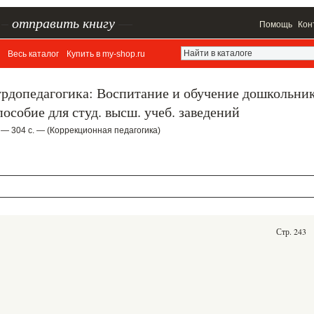
–
отправить книгу
—
Помощь
Кон
Весь каталог
Купить в my-shop.ru
урдопедагогика: Воспитание и обучение дошкольни
особие для студ. высш. учеб. заведений
 — 304 с. — (Коррекционная педагогика)
Стр. 243