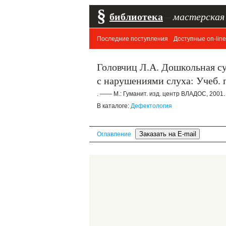
§
библиотека
–
мастерская
Последние поступления
Доступные on-line
Головчиц Л.А. Дошкольная с
с нарушениями слуха: Учеб. п
. —— М.: Гуманит. изд. центр ВЛАДОС, 2001.
В каталоге:
Дефектология
Оглавление