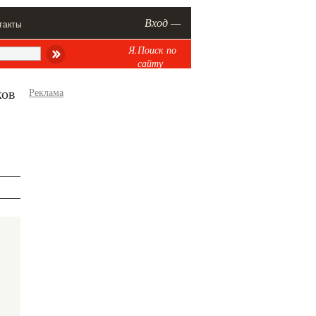
Вход —
такты
Я.Поиск по
сайту
ков
Реклама