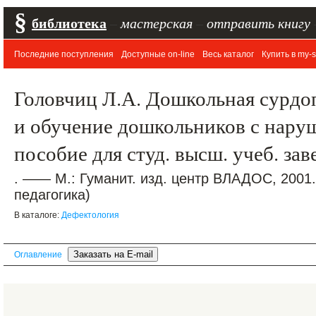
§
библиотека
–
мастерская
–
отправить книгу
Последние поступления
Доступные on-line
Весь каталог
Купить в my-s
Головчиц Л.А. Дошкольная сурдо
и обучение дошкольников с нару
пособие для студ. высш. учеб. за
. —— М.: Гуманит. изд. центр ВЛАДОС, 2001
педагогика)
В каталоге:
Дефектология
Оглавление