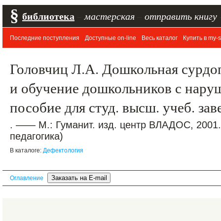
§
библиотека
–
мастерская
–
отправить книгу
Последние поступления
Доступные on-line
Весь каталог
Купить в my-s
Головчиц Л.А. Дошкольная сурдо
и обучение дошкольников с нару
пособие для студ. высш. учеб. за
. —— М.: Гуманит. изд. центр ВЛАДОС, 2001
педагогика)
В каталоге:
Дефектология
Оглавление