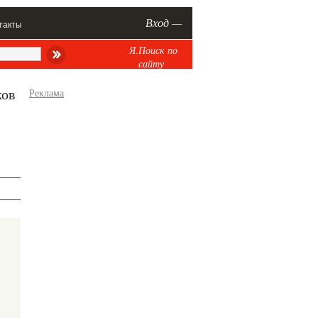
Вход —
такты
Я.Поиск по
сайту
ков
Реклама