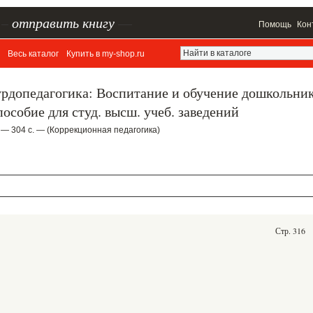
–
отправить книгу
—
Помощь
Кон
Весь каталог
Купить в my-shop.ru
урдопедагогика: Воспитание и обучение дошкольни
особие для студ. высш. учеб. заведений
 — 304 с. — (Коррекционная педагогика)
Стр. 316