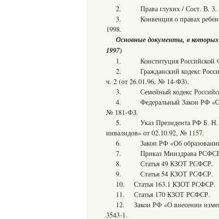
2. Права глухих / Сост. В. 3. Б
3. Конвенция о правах ребенка 
1998.
Основные документы, в которых
1997)
1. Конституция Российской Фед
2. Гражданский кодекс Российск
ч. 2 (от 26.01.96, № 14-ФЗ).
3. Семейный кодекс Российской
4. Федеральный Закон РФ «О со
№ 181-ФЗ.
5. Указ Президента РФ Б. Н. Е
инвалидов» от 02.10.92, № 1157.
6. Закон РФ «Об образовании» 
7. Приказ Минздрава РСФСР от
8. Статья 49 КЗОТ РСФСР.
9. Статья 54 КЗОТ РСФСР.
10. Статья 163.1 КЗОТ РСФСР.
11. Статья 170 КЗОТ РСФСР.
12. Закон РФ «О внесении измен
3543-1.