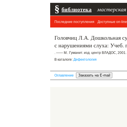
§
библиотека
–
мастерская
Последние поступления
Доступные on-line
Головчиц Л.А. Дошкольная с
с нарушениями слуха: Учеб. п
. —— М.: Гуманит. изд. центр ВЛАДОС, 2001.
В каталоге:
Дефектология
Оглавление