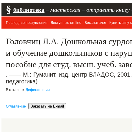
§
библиотека
–
мастерская
–
отправить книгу
Последние поступления
Доступные on-line
Весь каталог
Купить в my-s
Головчиц Л.А. Дошкольная сурдо
и обучение дошкольников с нару
пособие для студ. высш. учеб. за
. —— М.: Гуманит. изд. центр ВЛАДОС, 2001
педагогика)
В каталоге:
Дефектология
Оглавление