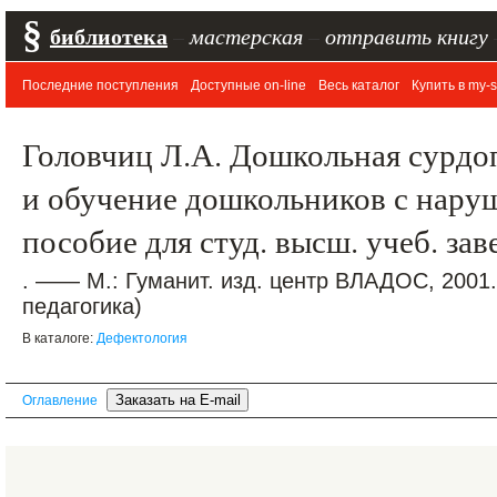
§
библиотека
–
мастерская
–
отправить книгу
Последние поступления
Доступные on-line
Весь каталог
Купить в my-s
Головчиц Л.А. Дошкольная сурдо
и обучение дошкольников с нару
пособие для студ. высш. учеб. за
. —— М.: Гуманит. изд. центр ВЛАДОС, 2001
педагогика)
В каталоге:
Дефектология
Оглавление