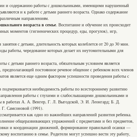
ции и содержанию работы с дошкольниками, имеющими нарушенный
едъявляются и к работе с детьми раннего возраста. Однако содержание
о различным направлениям.
ошкольного возраста в семье
. Воспитание и обучение их происходит
имных моментов (гигиенических процедур, еды, прогулок), игр,
 занятия с детьми, длительность которых колеблется от 20 до 30 мин.
виды работы, чередование которых делает их неутомительными для
оты с детьми раннего возраста, обязательным условием является
е, предполагающей постоянное речевое общение с ребенком всех членов
ратов является еще одним фактором успешности проведения работы с
в подчеркивается необходимость работы по всестороннему развитию
 направления работы с глухими и слабослышащими дошкольниками и
в работах А. А. Венгер, Г. Л. Выгодской, Э. И. Леонгард; Б. Д.
. Г. Самсоновой (1991).
ассматривается как одно из важнейших направлений развития ребенка.
лнение общеразвивающих упражнений с предметами и без предметов,
ровки и координации движений, формирование правильной осанки —
кому воспитанию в семье. Родители могут успешно вести эту работу,