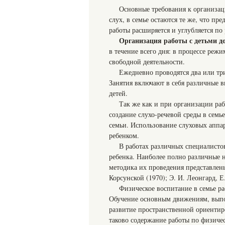
Основные требования к организа
слух, в семье остаются те же, что пр
работы расширяется и углубляется п
Организация работы с детьми д
в течение всего дня: в процессе реж
свободной деятельности.
Ежедневно проводятся два или три
Занятия включают в себя различные 
детей.
Так же как и при организации раб
создание слухо-речевой среды в семь
семьи. Использование слуховых аппа
ребенком.
В работах различных специалисто
ребенка. Наиболее полно различные
методика их проведения представлены 
Корсунской (1970); Э. И. Леонгард, Е
Физическое воспитание в семье р
Обучение основным движениям, выпо
развитие пространственной ориенти
таково содержание работы по физичес