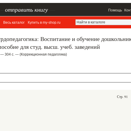
–
отправить книгу
—
Помощь
Кон
Весь каталог
Купить в my-shop.ru
урдопедагогика: Воспитание и обучение дошкольни
особие для студ. высш. учеб. заведений
 — 304 с. — (Коррекционная педагогика)
Стр. 91