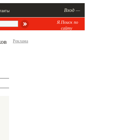
Вход —
такты
Я.Поиск по
сайту
ков
Реклама