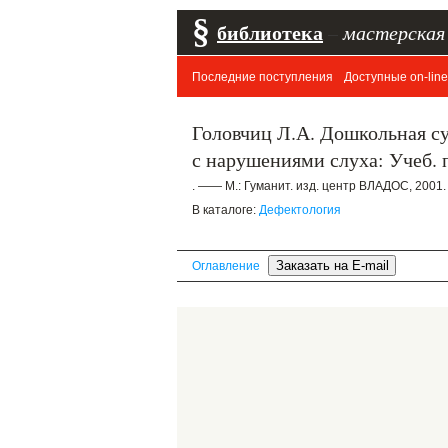
§
библиотека
–
мастерская
Последние поступления
Доступные on-line
Головчиц Л.А. Дошкольная с
с нарушениями слуха: Учеб. п
. —— М.: Гуманит. изд. центр ВЛАДОС, 2001.
В каталоге:
Дефектология
Оглавление