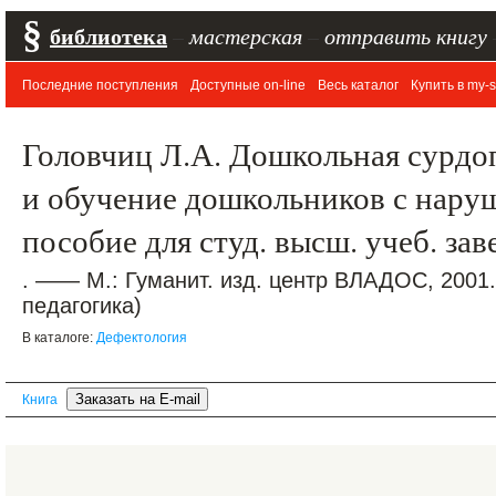
§
библиотека
–
мастерская
–
отправить книгу
Последние поступления
Доступные on-line
Весь каталог
Купить в my-s
Головчиц Л.А. Дошкольная сурдо
и обучение дошкольников с нару
пособие для студ. высш. учеб. за
. —— М.: Гуманит. изд. центр ВЛАДОС, 2001
педагогика)
В каталоге:
Дефектология
Книга