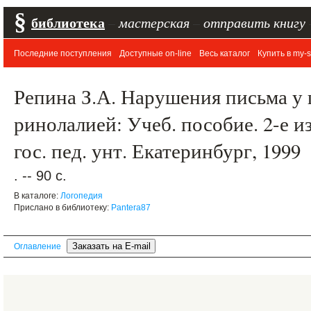
§
библиотека
–
мастерская
–
отправить книгу
Последние поступления
Доступные on-line
Весь каталог
Купить в my-s
Репина З.А. Нарушения письма у
ринолалией: Учеб. пособие. 2-е изд
гос. пед. унт. Екатеринбург, 1999
. -- 90 с.
В каталоге:
Логопедия
Прислано в библиотеку:
Pantera87
Оглавление