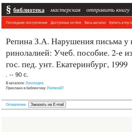
§
библиотека
–
мастерская
–
отправить книгу
Последние поступления
Доступные on-line
Весь каталог
Купить в my-s
Репина З.А. Нарушения письма у
ринолалией: Учеб. пособие. 2-е изд
гос. пед. унт. Екатеринбург, 1999
. -- 90 с.
В каталоге:
Логопедия
Прислано в библиотеку:
Pantera87
Оглавление