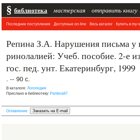
§
библиотека
–
мастерская
–
отправить книгу
Последние поступления
Доступные on-line
Весь каталог
Купить в my-s
Репина З.А. Нарушения письма у
ринолалией: Учеб. пособие. 2-е изд
гос. пед. унт. Екатеринбург, 1999
. -- 90 с.
В каталоге:
Логопедия
Прислано в библиотеку:
Pantera87
Оглавление