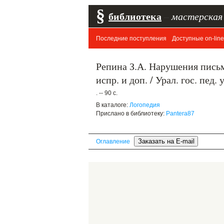
§
библиотека
–
мастерская
Последние поступления
Доступные on-line
Репина З.А. Нарушения письма
испр. и доп. / Урал. гос. пед.
. -- 90 с.
В каталоге:
Логопедия
Прислано в библиотеку:
Pantera87
Оглавление