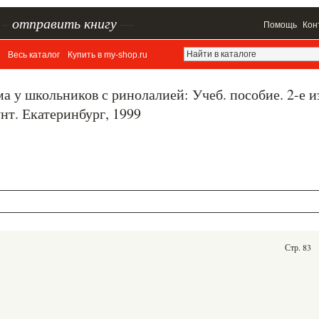
–
отправить книгу
—
Помощь
Кон
Весь каталог
Купить в my-shop.ru
 у школьников с ринолалией: Учеб. пособие. 2-е из
 унт. Екатеринбург, 1999
Стр. 83