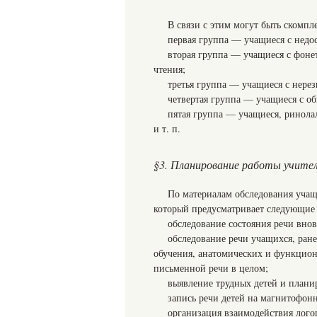
В связи с этим могут быть скомп
первая группа — учащиеся с недо
вторая группа — учащиеся с фоне
чтения;
третья группа — учащиеся с нере
четвертая группа — учащиеся с об
пятая группа — учащиеся, ринола
и т. п.
§3. Планирование работы учител
По материалам обследования учащ
который предусматривает следующие 
обследование состояния речи внов
обследование речи учащихся, ран
обучения, анатомических и функциона
письменной речи в целом;
выявление трудных детей и плани
запись речи детей на магнитофонн
организация взаимодействия логоп