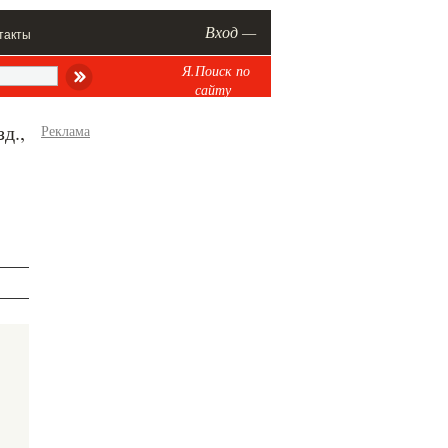
Вход —
такты
Я.Поиск по
сайту
д.,
Реклама