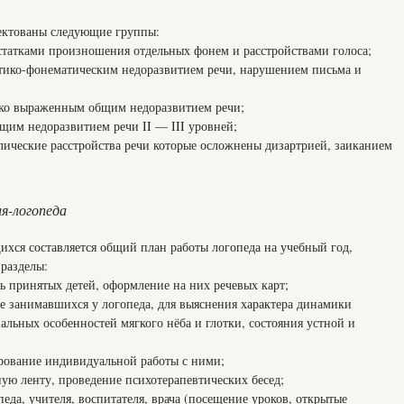
лектованы следующие группы:
статками произношения отдельных фонем и расстройствами голоса;
тико-фонематическим недоразвитием речи, нарушением письма и
зко выраженным общим недоразвитием речи;
щим недоразвитием речи II — III уровней;
лические расстройства речи которые осложнены дизартрией, заиканием
я-логопеда
ихся составляется общий план работы логопеда на учебный год,
разделы:
ь принятых детей, оформление на них речевых карт;
ее занимавшихся у логопеда, для выяснения характера динамики
льных особенностей мягкого нёба и глотки, состояния устной и
рование индивидуальной работы с ними;
ую ленту, проведение психотерапевтических бесед;
еда, учителя, воспитателя, врача (посещение уроков, открытые