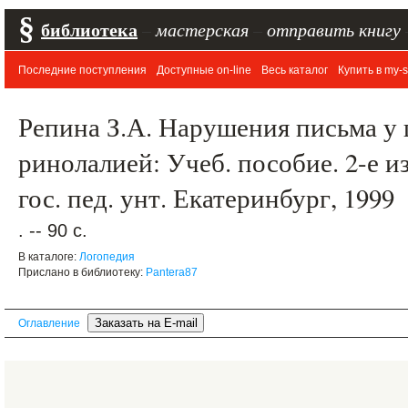
§
библиотека
–
мастерская
–
отправить книгу
Последние поступления
Доступные on-line
Весь каталог
Купить в my-s
Репина З.А. Нарушения письма у
ринолалией: Учеб. пособие. 2-е изд
гос. пед. унт. Екатеринбург, 1999
. -- 90 с.
В каталоге:
Логопедия
Прислано в библиотеку:
Pantera87
Оглавление