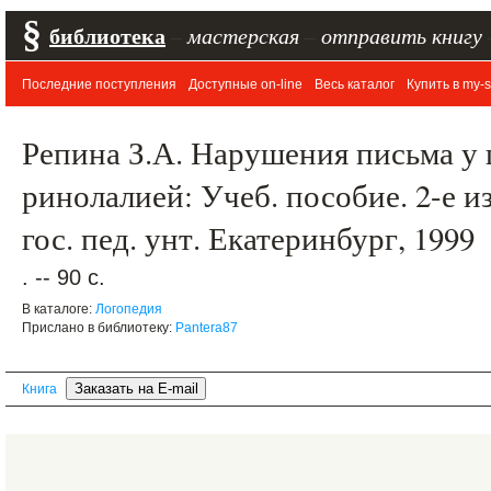
§
библиотека
–
мастерская
–
отправить книгу
Последние поступления
Доступные on-line
Весь каталог
Купить в my-s
Репина З.А. Нарушения письма у
ринолалией: Учеб. пособие. 2-е изд
гос. пед. унт. Екатеринбург, 1999
. -- 90 с.
В каталоге:
Логопедия
Прислано в библиотеку:
Pantera87
Книга