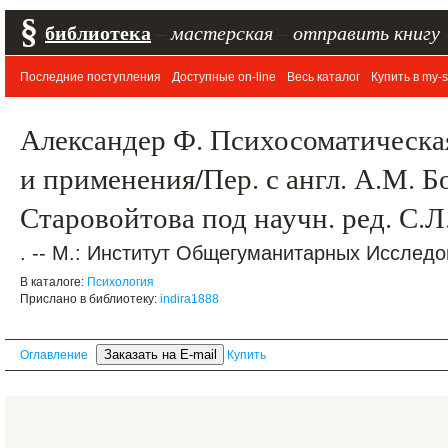
§
библиотека
–
мастерская
–
отправить книгу
Последние поступления
Доступные on-line
Весь каталог
Купить в my-s
Александер Ф. Психосоматическа
и применения/Пер. с англ. А.М. Б
Старовойтова под научн. ред. С.
. -- М.: Институт Общегуманитарных Исследо
В каталоге:
Психология
Прислано в библиотеку:
indira1888
Оглавление
Купить