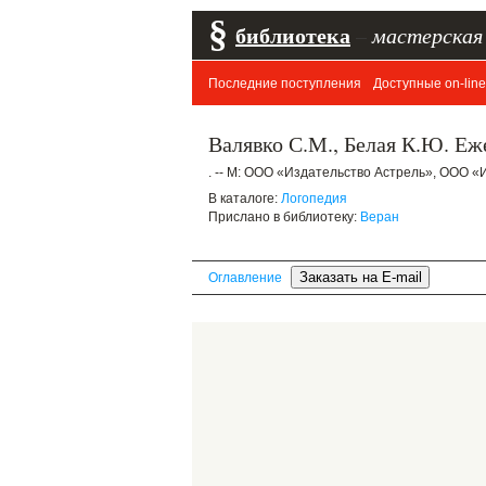
§
библиотека
–
мастерская
Последние поступления
Доступные on-line
Валявко С.М., Белая К.Ю. Еж
. -- М: ООО «Издательство Астрель», ООО «И
В каталоге:
Логопедия
Прислано в библиотеку:
Веран
Оглавление