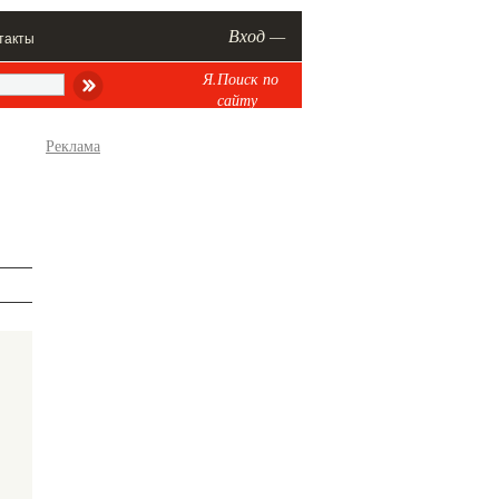
Вход —
такты
Я.Поиск по
сайту
Реклама