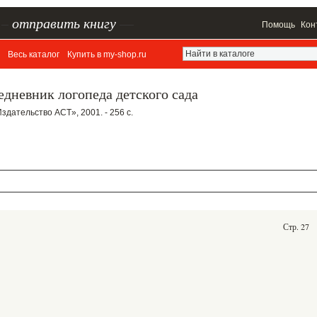
–
отправить книгу
—
Помощь
Кон
Весь каталог
Купить в my-shop.ru
едневник логопеда детского сада
здательство ACT», 2001. - 256 с.
Стр. 27