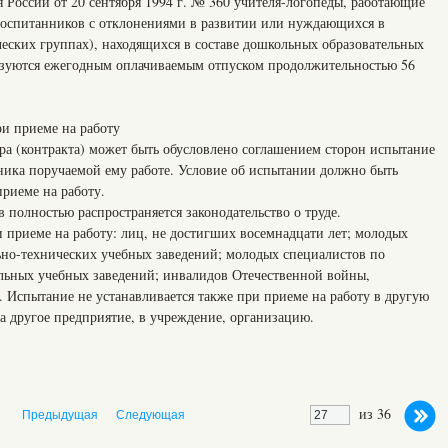
 России от 20 сентября 1994 г. № 360 учителя-логопеды, работающие
воспитанников с отклонениями в развитии или нуждающихся в
ческих группах), находящихся в составе дошкольных образовательных
ьзуются ежегодным оплачиваемым отпуском продолжительностью 56
и приеме на работу
ра (контракта) может быть обусловлено соглашением сторон испытание
тника поручаемой ему работе. Условие об испытании должно быть
приеме на работу.
 полностью распространяется законодательство о труде.
 приеме на работу: лиц, не достигших восемнадцати лет; молодых
но-технических учебных заведений; молодых специалистов по
льных учебных заведений; инвалидов Отечественной войны,
. Испытание не устанавливается также при приеме на работу в другую
на другое предприятие, в учреждение, организацию.
из 36
Предыдущая
Следующая