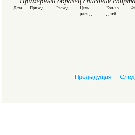
Примерный образец списания спирта 
Дата
Приход
Расход
Цель
Кол-во
Фа
расхода
детей
Предыдущая
След