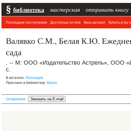
§
библиотека
–
мастерская
–
отправить книгу
Последние поступления
Доступные on-line
Весь каталог
Купить в my-s
Валявко С.М., Белая К.Ю. Ежедне
сада
. -- М: ООО «Издательство Астрель», ООО «И
с.
В каталоге:
Логопедия
Прислано в библиотеку:
Веран
Оглавление