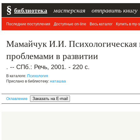
§
библиотека
–
мастерская
–
отправить книгу
Последние поступления
Доступные on-line
Весь каталог
Купить в my-s
Мамайчук И.И. Психологическая 
проблемами в развитии
. -- СПб.: Речь, 2001. - 220 с.
В каталоге:
Психология
Прислано в библиотеку:
наташаа
Оглавление