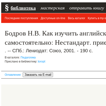
§
библиотека
–
мастерская
–
отправить книгу
Последние поступления
Доступные on-line
Весь каталог
Купить в my-s
Бодров Н.В. Как изучить английс
самостоятельно: Нестандарт. пр
. -- СПб.: Лениздат: Союз, 2001. - 190 с.
В каталоге:
Педагогика
Прислано в библиотеку:
toropt
Оглавление