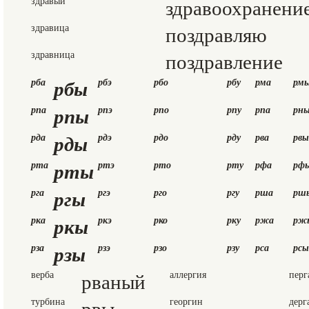
здравый
здравоохранени
здравица
поздравляю
здравница
поздравление
рбы
рба
рбэ
рбо
рбу
рма
рм
рпы
рпа
рпэ
рпо
рпу
рпа
рн
рды
рда
рдэ
рдо
рду
рва
рвы
рты
рта
ртэ
рто
рту
рфа
рф
ргы
рга
ргэ
рго
ргу
рша
рш
ркы
рка
ркэ
рко
рку
ржа
рж
рзы
рза
рзэ
рзо
рзу
рса
рсы
верба
рваный
аллергия
перг
турбина
рвы
георгин
дерг