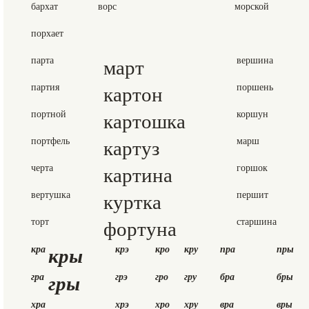
бархат
ворс
морской
порхает
парта
март
вершина
партия
картон
поршень
портной
картошка
коршун
портфель
картуз
марш
черта
картина
горшок
вертушка
куртка
першит
торт
фортуна
старшина
кры
кра
крэ
кро
кру
пра
пры
гры
гра
грэ
гро
гру
бра
бры
хра
хрэ
хро
хру
вра
вры