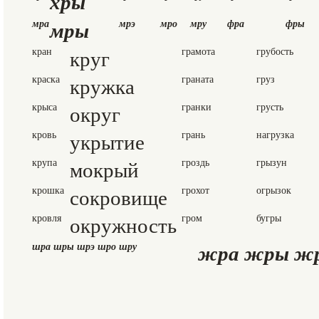
хры
мры
мра
мрэ
мро
мру
фра
фры
кран
круг
грамота
грубость
краска
кружка
граната
груз
крыса
округ
гранки
грусть
кровь
укрытие
грань
нагрузка
крупа
мокрый
гроздь
грызун
крошка
сокровище
грохот
огрызок
кровля
окружность
гром
бугры
жра жры жр
шра шры шрэ шро шру