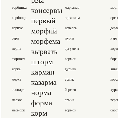
горбинка
консервы
марганец
морг
карбонад
первый
организм
орга
корпус
морфий
кочерга
дерз
серп
морфема
пурга
нарз
нерпа
вырвать
аргумент
корз
форпост
шторм
гормон
борз
корка
карман
дурман
янва
мерка
казарма
армяк
корс
зоопарк
норма
бармен
курс
наркоз
форма
армия
верс
насморк
корм
тормоз
барс