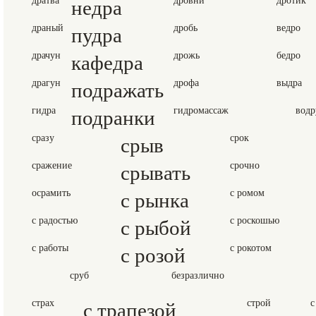
недра
драный
пудра
дробь
ведро
драчун
кафедра
дрожь
бедро
драгун
подражать
дрофа
выдра
гидра
подранки
гидромассаж
водр
сразу
срыв
срок
сражение
срывать
срочно
осрамить
с рынка
с ромом
с радостью
с рыбой
с роскошью
с работы
с розой
с рокотом
сруб
безразлично
страх
с трапезой
строй
с