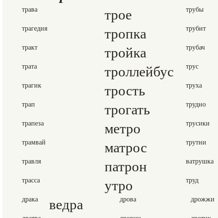
трава
трое
трубы
трагедия
тропка
трубит
тракт
тройка
трубач
трата
троллейбус
трус
трагик
трость
труха
трап
трогать
трудно
трапеза
метро
трусики
трамвай
матрос
трутни
травля
патрон
ватрушка
трасса
утро
труд
драка
ведра
дрова
дрожжи
дратва
дровни
дротик