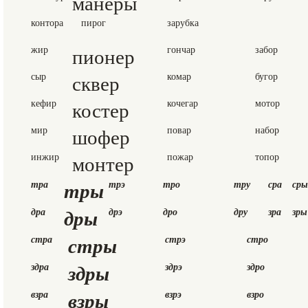
манеры
контора
пирог
зарубка
жир
пионер
гончар
забор
сыр
сквер
комар
бугор
кефир
костер
кочегар
мотор
мир
шофер
повар
набор
инжир
монтер
пожар
топор
тры
тра
трэ
тро
тру
сра
сры
дры
дра
дрэ
дро
дру
зра
зры
стры
стра
стрэ
стро
здры
здра
здрэ
здро
взры
взра
взрэ
взро