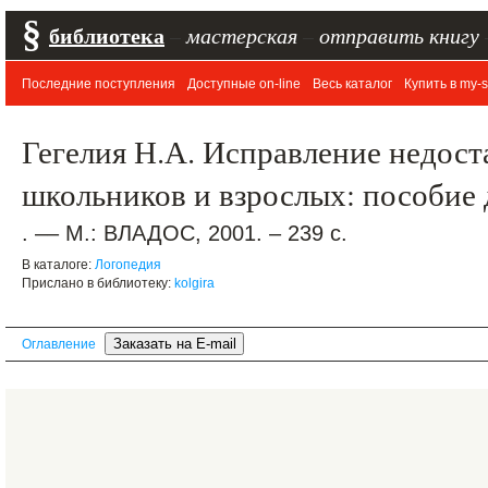
§
библиотека
–
мастерская
–
отправить книгу
Последние поступления
Доступные on-line
Весь каталог
Купить в my-s
Гегелия Н.А. Исправление недост
школьников и взрослых: пособие 
. –– М.: ВЛАДОС, 2001. – 239 с.
В каталоге:
Логопедия
Прислано в библиотеку:
kolgira
Оглавление