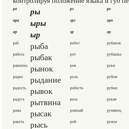
контролируя положение языка и губ пе
ры
ра
рэ
ро
ыры
ара
эрэ
оро
ыр
ар
эр
ор
раб
рыба
робот
рубанок
работа
рыбак
рот
рубашка
равнина
рынок
ров
руки
радио
рыдание
роль
рубеж
радость
рывок
робость
рубин
радуга
рытвина
роза
рукав
рама
рысак
ровный
румянец
ракета
рысь
рой
ружье