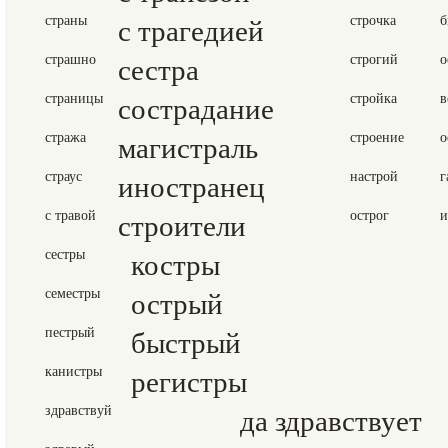
страны
с трагедией
строчка
б
страшно
сестра
строгий
о
страницы
сострадание
стройка
в
стража
магистраль
строение
о
страус
иностранец
настрой
г
с травой
строители
острог
и
сестры
костры
семестры
острый
пестрый
быстрый
канистры
регистры
здравствуй
да здравствует