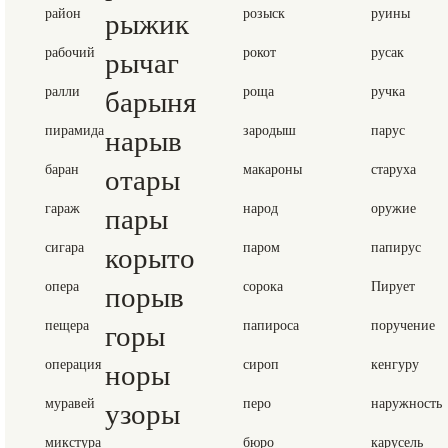
район
рыжик
розыск
руины
рабочий
рычаг
рокот
русак
ралли
барыня
роща
ручка
пирамида
нарыв
зародыш
парус
баран
отары
макароны
старуха
гараж
пары
народ
оружие
сигара
корыто
паром
папирус
опера
порыв
сорока
Пирует
пещера
горы
папироса
поручение
операция
норы
сироп
кенгуру
муравей
узоры
перо
наружность
микстура
бюро
карусель