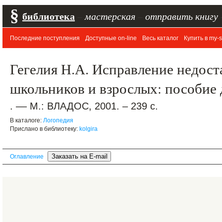
§
библиотека
–
мастерская
–
отправить книгу
Последние поступления
Доступные on-line
Весь каталог
Купить в my-s
Гегелия Н.А. Исправление недост
школьников и взрослых: пособие 
. –– М.: ВЛАДОС, 2001. – 239 с.
В каталоге:
Логопедия
Прислано в библиотеку:
kolgira
Оглавление