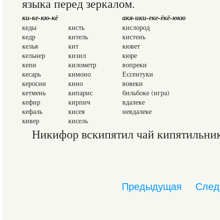
языка перед зеркалом.
ки-ке-кю-кё
акя-ики-еке-ёкё-юкю
кеды
кисть
кислород
кедр
китель
кистень
келья
кит
кювет
кельнер
кизил
кюре
кепи
километр
вопреки
кесарь
кимоно
Ессентуки
керосин
кино
вовеки
кетмень
кипарис
бильбоке (игра)
кефир
кирпич
вдалеке
кефаль
кисея
невдалеке
кивер
кисель
Никифор вскипятил чай кипятильни
Предыдущая
След