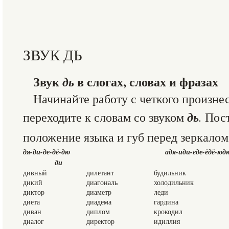
ЗВУК ДЬ
Звук
дь
в слогах, словах и фразах
Начинайте работу с четкого произне
дь
переходите к словам со звуком
.
Пос
положение языка и губ перед зеркалом
дя-ди-де-дё-дю
адя-иди-еде-ёдё-юд
ди
дивный
дилетант
будильник
дикий
диагональ
холодильник
диктор
диаметр
леди
диета
диадема
гардина
диван
диплом
крокодил
диалог
директор
идиллия