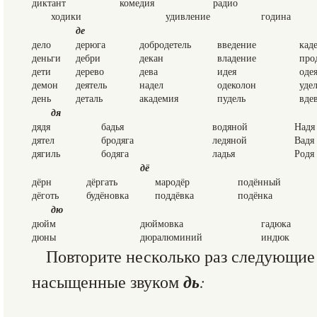
диктант
комедия
радио
ходики
удивление
година
де
дело
дерюга
добродетель
введение
кад
деньги
дебри
декан
владение
про
дети
дерево
дева
идея
оде
демон
деятель
надел
одеколон
уде
день
деталь
академия
пудель
вде
дя
дядя
бадья
водяной
Надя
дятел
бродяга
ледяной
Вадя
дягиль
бодяга
ладья
Родя
дё
дёрн
дёргать
мародёр
подённый
дёготь
будёновка
поддёвка
подёнка
дю
дюйм
дюймовка
гадюка
дюны
дюралюминий
индюк
Повторите несколько раз следующие
дь
насыщенные звуком
: