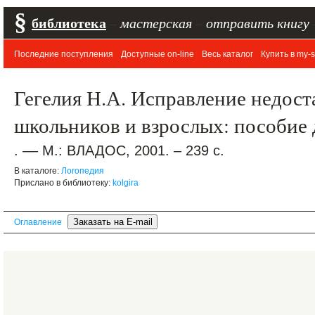
§
библиотека
–
мастерская
–
отправить книгу
Последние поступления
Доступные on-line
Весь каталог
Купить в my-s
Гегелия Н.А. Исправление недост
школьников и взрослых: пособие 
. –– М.: ВЛАДОС, 2001. – 239 с.
В каталоге:
Логопедия
Прислано в библиотеку:
kolgira
Оглавление