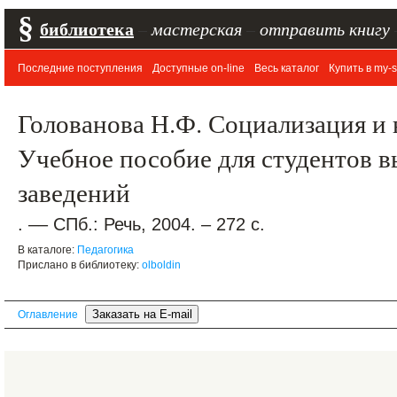
§
библиотека
–
мастерская
–
отправить книгу
Последние поступления
Доступные on-line
Весь каталог
Купить в my-s
Голованова Н.Ф. Социализация и 
Учебное пособие для студентов 
заведений
. –– СПб.: Речь, 2004. – 272 с.
В каталоге:
Педагогика
Прислано в библиотеку:
olboldin
Оглавление