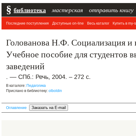
§
библиотека
–
мастерская
–
отправить книгу
Последние поступления
Доступные on-line
Весь каталог
Купить в my-s
Голованова Н.Ф. Социализация и 
Учебное пособие для студентов 
заведений
. –– СПб.: Речь, 2004. – 272 с.
В каталоге:
Педагогика
Прислано в библиотеку:
olboldin
Оглавление