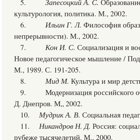
5.
Запесоцкий А. С.
Образование
культурология, политика. М., 2002.
6.
Ильин Г. Л.
Философия образ
непрерывности). М., 2002.
7.
Кон И. С.
Социализация и во
Новое педагогическое мышление / Под 
М., 1989. С. 191-205.
8.
Мид М.
Культура и мир детства
9. Модернизация российского обра
Д. Днепров. М„ 2002.
10.
Мудрик А. В.
Социальная педаго
11.
Никандров Н. Д.
Россия: социал
рубеже тысячелетий. М., 2000.