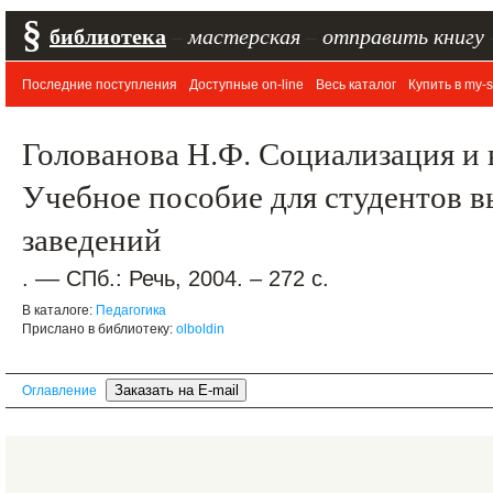
§
библиотека
–
мастерская
–
отправить книгу
Последние поступления
Доступные on-line
Весь каталог
Купить в my-s
Голованова Н.Ф. Социализация и 
Учебное пособие для студентов 
заведений
. –– СПб.: Речь, 2004. – 272 с.
В каталоге:
Педагогика
Прислано в библиотеку:
olboldin
Оглавление