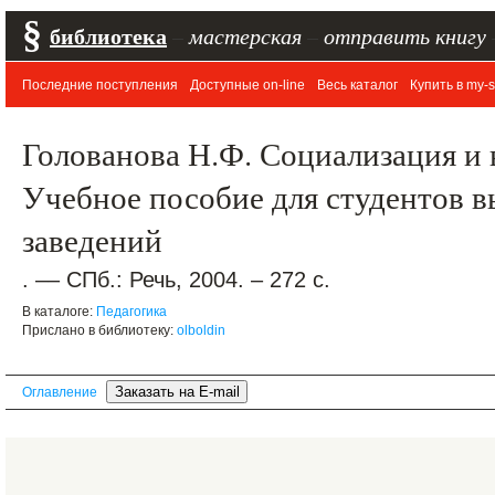
§
библиотека
–
мастерская
–
отправить книгу
Последние поступления
Доступные on-line
Весь каталог
Купить в my-s
Голованова Н.Ф. Социализация и 
Учебное пособие для студентов 
заведений
. –– СПб.: Речь, 2004. – 272 с.
В каталоге:
Педагогика
Прислано в библиотеку:
olboldin
Оглавление