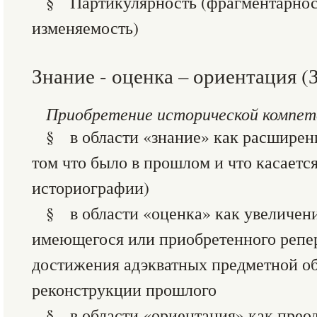
§ Партикулярность (фрагментарност
изменяемость)
Знание - оценка – ориентация 
Приобретение исторической компет
§ в области «знание» как расширени
том что было в прошлом и что касаетс
историографии)
§ в области «оценка» как увеличен
имеющегося или приобретенного репе
достижения адэкватных предметной о
реконструкции прошлого
§ в области «ориентация» как прео