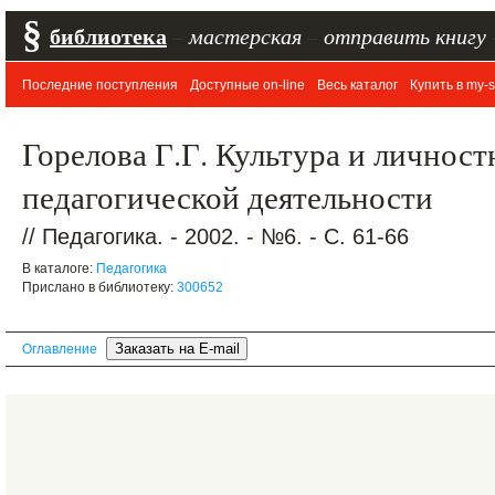
§
библиотека
–
мастерская
–
отправить книгу
Последние поступления
Доступные on-line
Весь каталог
Купить в my-s
Горелова Г.Г. Культура и личност
педагогической деятельности
// Педагогика. - 2002. - №6. - С. 61-66
В каталоге:
Педагогика
Прислано в библиотеку:
300652
Оглавление