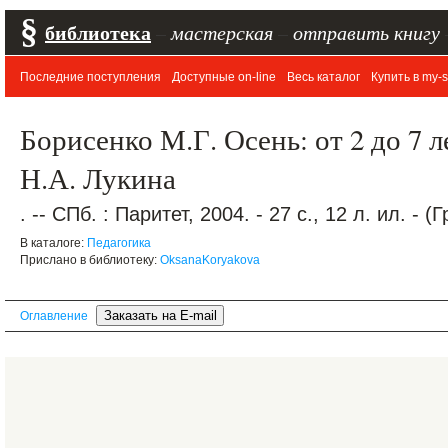
§
библиотека
–
мастерская
–
отправить книгу
Последние поступления
Доступные on-line
Весь каталог
Купить в my-s
Борисенко М.Г. Осень: от 2 до 7 л
Н.А. Лукина
. -- СПб. : Паритет, 2004. - 27 с., 12 л. ил. -
В каталоге:
Педагогика
Прислано в библиотеку:
OksanaKoryakova
Оглавление