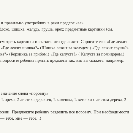
и правильно употреблять в речи предлог «за».
блоко, шишка, желудь, груша, орех; предметные картинки (см.
мотреть картинки и сказать, что где лежит. Спросите его: «Где лежит
.) «Где лежит шишка?» (Шишка лежит за желудем.) «Где лежит груша?»
ка?» (Корзинка за грибом.) «Где капуста?» ( Капуста за помидором.)
опросите ребенка прятать предметы так, как вы скажете, например:
значение слова «поровну».
2 ореха, 2 листика деревьев, 2 камешка, 2 веточки с листом дерева, 2
осени. Предложите ребенку разделить все поровну. При необходимости
 — тебе, мне — тебе...)