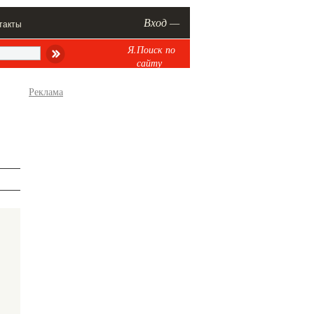
Вход —
такты
Я.Поиск по
сайту
Реклама