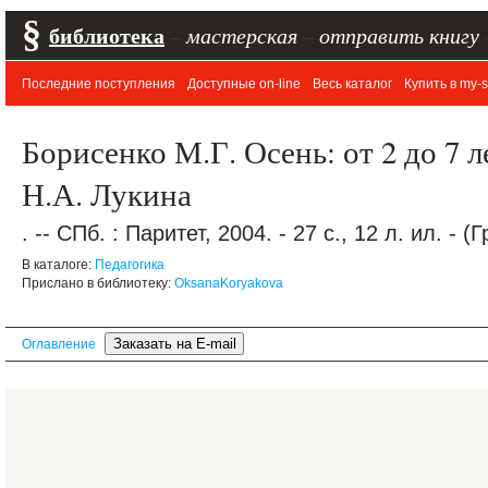
§
библиотека
–
мастерская
–
отправить книгу
Последние поступления
Доступные on-line
Весь каталог
Купить в my-s
Борисенко М.Г. Осень: от 2 до 7 л
Н.А. Лукина
. -- СПб. : Паритет, 2004. - 27 с., 12 л. ил. -
В каталоге:
Педагогика
Прислано в библиотеку:
OksanaKoryakova
Оглавление