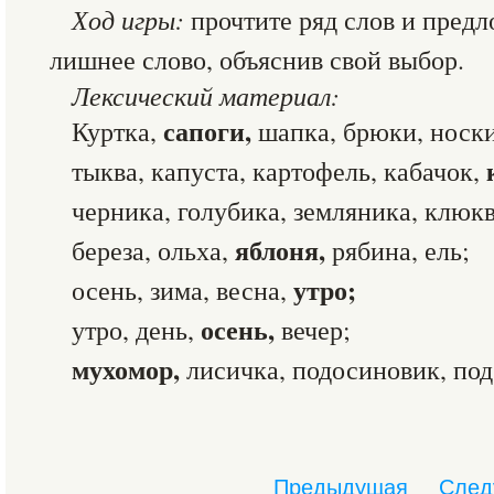
Ход игры:
прочтите ряд слов и предл
лишнее слово, объяснив свой выбор.
Лексический материал:
сапоги,
Куртка,
шапка, брюки, носки
тыква, капуста, картофель, кабачок,
черника, голубика, земляника, клюк
яблоня,
береза, ольха,
рябина, ель;
утро;
осень, зима, весна,
осень,
утро, день,
вечер;
мухомор,
лисичка, подосиновик, под
Предыдущая
След