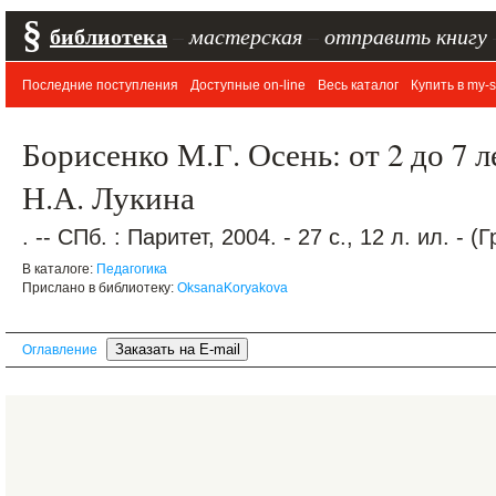
§
библиотека
–
мастерская
–
отправить книгу
Последние поступления
Доступные on-line
Весь каталог
Купить в my-s
Борисенко М.Г. Осень: от 2 до 7 л
Н.А. Лукина
. -- СПб. : Паритет, 2004. - 27 с., 12 л. ил. -
В каталоге:
Педагогика
Прислано в библиотеку:
OksanaKoryakova
Оглавление