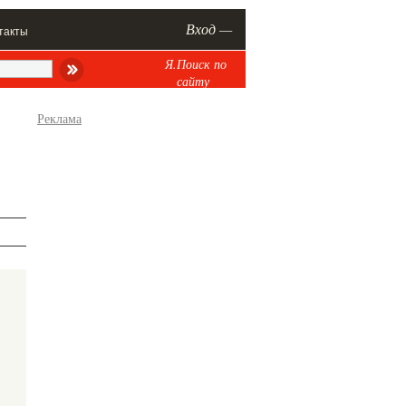
Вход —
такты
Я.Поиск по
сайту
Реклама