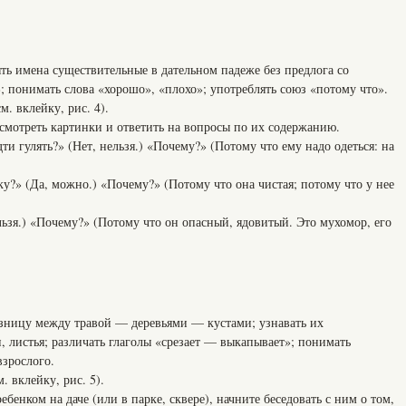
ять имена существительные в дательном падеже без предлога со
 понимать слова «хорошо», «плохо»; употреблять союз «потому что».
м. вклейку, рис. 4).
ссмотреть картинки и ответить на вопросы по их содержанию.
и гулять?» (Нет, нельзя.) «Почему?» (Потому что ему надо одеться: на
у?» (Да, можно.) «Почему?» (Потому что она чистая; потому что у нее
льзя.) «Почему?» (Потому что он опасный, ядовитый. Это мухомор, его
зницу между травой — деревьями — кустами; узнавать их
и, листья; различать глаголы «срезает — выкапывает»; понимать
взрослого.
. вклейку, рис. 5).
ребенком на даче (или в парке, сквере), начните беседовать с ним о том,