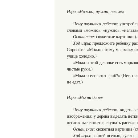
Игра «Можно, нужно, нельзя»
Чему научится ребенок
: употребл
словами «можно», «нужно», «нельзя»;
Оснащение
: сюжетные картинки (с
Ход игры
: предложите ребенку ра
Спросите: «Можно этому мальчику идт
улице холодно.)
«Можно этой девочке есть морковк
чистые руки.)
«Можно есть этот гриб?» (Нет, не
не едят.)
Игра «Мы на даче»
Чему научится ребенок:
видеть ра
изображения; у дерева выделять ветк
несложные сюжеты; слушать рассказ 
Оснащение
: сюжетная картинка (см
Ход игры
: ранней осенью, гуляя с 