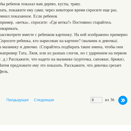
бы ребенок показал вам дерево, кусты, траву.
лать, покажите ему сами; через некоторое время спросите еще раз,
омнил показанное. Если ребенок
пример, «ветка», спросите: «Где ветка?» Постоянно старайтесь
оваривать.
рассмотрите вместе с ребенком картинку. На ней изображено примерно
 Спросите ребенка, кто нарисован на картине? (мальчик и девочка).
мальчику и девочке. (Старайтесь подбирать такие имена, чтобы они
 например Тата, Ляля, или из разных слогов, но с ударением на первом
т. д.) Расскажите, что надето на мальчике (курточка, сапожки, брюки),
 Затем предложите ему это показать. Расскажите, что девочка срезает
фель.
из 36
Предыдущая
Следующая