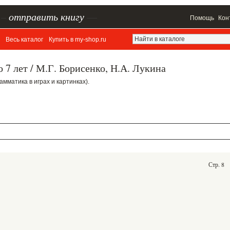
–
отправить книгу
—
Помощь
Кон
Весь каталог
Купить в my-shop.ru
о 7 лет / М.Г. Борисенко, Н.А. Лукина
(Грамматика в играх и картинках).
Стр. 8