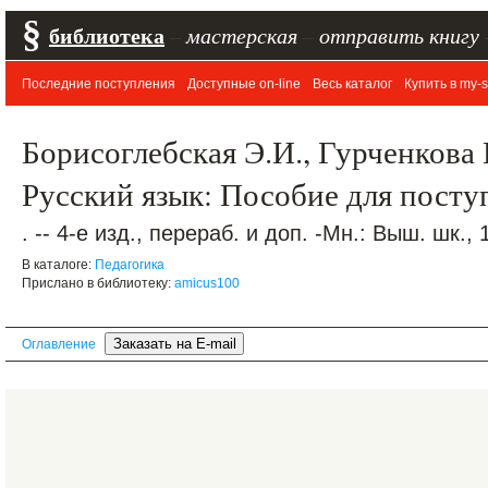
§
библиотека
–
мастерская
–
отправить книгу
Последние поступления
Доступные on-line
Весь каталог
Купить в my-s
Борисоглебская Э.И., Гурченкова 
Русский язык: Пособие для пост
. -- 4-е изд., перераб. и доп. -Мн.: Выш. шк., 
В каталоге:
Педагогика
Прислано в библиотеку:
amicus100
Оглавление