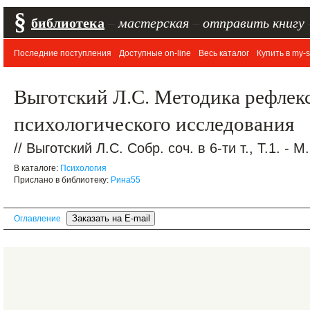
§
библиотека
–
мастерская
–
отправить книгу
Последние поступления
Доступные on-line
Весь каталог
Купить в my-s
Выготский Л.С. Методика рефлек
психологического исследования
// Выготский Л.С. Собр. соч. в 6-ти т., Т.1. - М
В каталоге:
Психология
Прислано в библиотеку:
Рина55
Оглавление