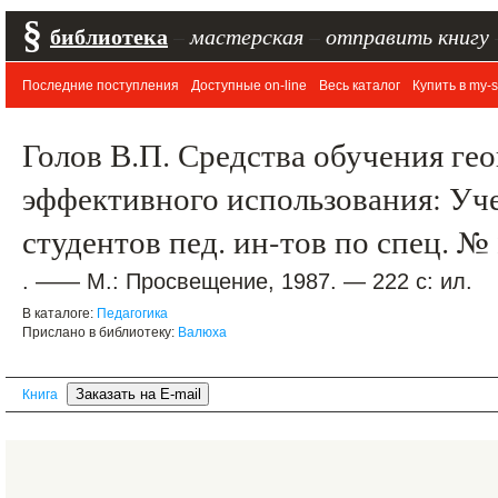
§
библиотека
–
мастерская
–
отправить книгу
Последние поступления
Доступные on-line
Весь каталог
Купить в my-s
Голов В.П. Средства обучения ге
эффективного использования: Уче
студентов пед. ин-тов по спец. №
. —— М.: Просвещение, 1987. — 222 с: ил.
В каталоге:
Педагогика
Прислано в библиотеку:
Валюха
Книга