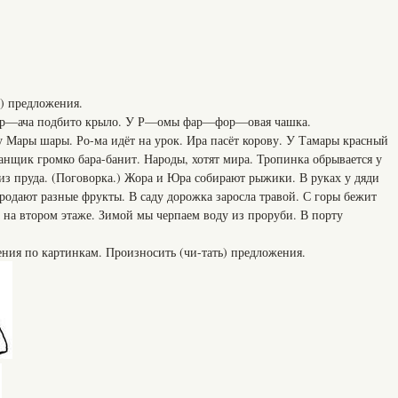
ь) предложения.
гр—ача подбито крыло. У Р—омы фар—фор—овая чашка.
у Мары шары. Ро-ма идёт на урок. Ира пасёт корову. У Тамары красный
банщик громко бара-банит. Народы, хотят мира. Тропинка обрывается у
 из пруда. (Поговорка.) Жора и Юра собирают рыжики. В руках у дяди
родают разные фрукты. В саду дорожка заросла травой. С горы бежит
 на втором этаже. Зимой мы черпаем воду из проруби. В порту
ния по картинкам. Произносить (чи-тать) предложения.