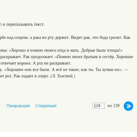
) и пересказывать текст.
бе над озером, а рака во рту держит. Видит рак, что беда грозит. Как
оны: «Хорошо я помню твоего отца и мать. Добрые были птицы!»
е раскрывает. Рак продолжает: «Помню твоих братьев и сестёр. Хорошие
твечает ворона. А рта не раскрывает.
ну. «Хорошие они все были. А всё не такие, как ты. Ты лучше их». —
т рот. Рак падает в озеро.
(Л. Толстой.)
из 129
Предыдущая
Следующая