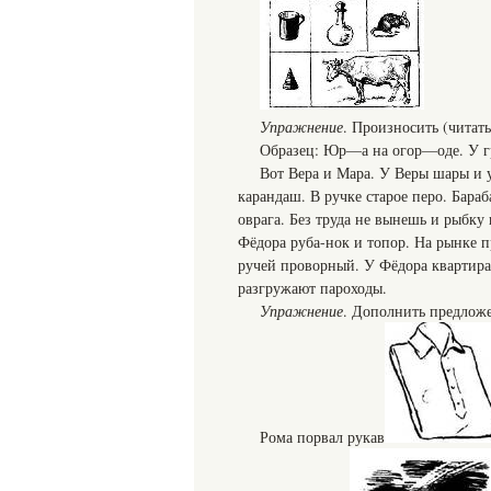
Упражнение
. Произносить (читат
Образец: Юр—а на огор—оде. У 
Вот Вера и Мара. У Веры шары и 
карандаш. В ручке старое перо. Бара
оврага. Без труда не вынешь и рыбку
Фёдора руба-нок и топор. На рынке п
ручей проворный. У Фёдора квартира
разгружают пароходы.
Упражнение
. Дополнить предложе
Рома порвал рукав