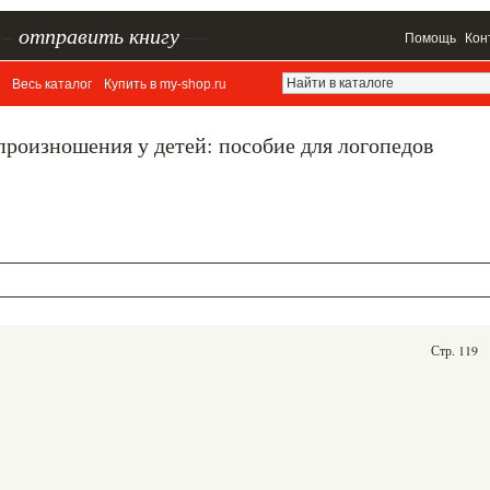
–
отправить книгу
—
Помощь
Кон
Весь каталог
Купить в my-shop.ru
роизношения у детей: пособие для логопедов
Стр. 119