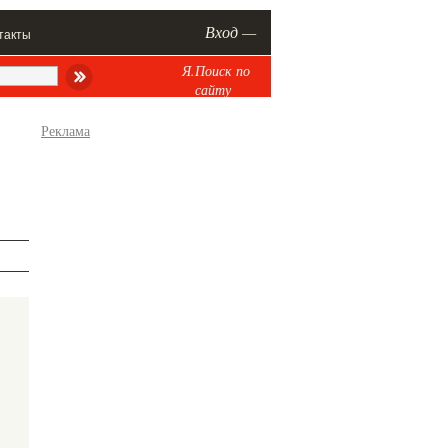
Вход —
такты
Я.Поиск по
сайту
Реклама