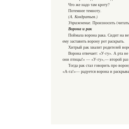
Что же надо там кроту?
Потемнее темноту.
(А. Кондратьев.)
Упражнение
. Произносить (читать
Ворона и рак
Поймала ворона рака. Сидит на вер
ему заставить ворону рот раскрыть.
Хитрый рак хвалит родителей вор
Ворона отвечает: «У-гу». А рта н
они птицы!» — «У-гу»,— второй раз о
Тогда рак стал говорить про воро
«А-га!»— радуется ворона и раскрывае