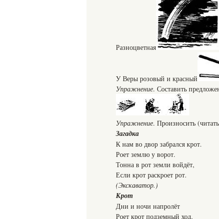
Разноцветная
У Веры розовый и красный
Упражнение
. Составить предложе
Упражнение
. Произносить (читать
Загадка
К нам во двор забрался крот.
Роет землю у ворот.
Тонна в рот земли войдёт,
Если крот раскроет рот.
(Экскаватор.)
Крот
Дни и ночи напролёт
Роет крот подземный ход.