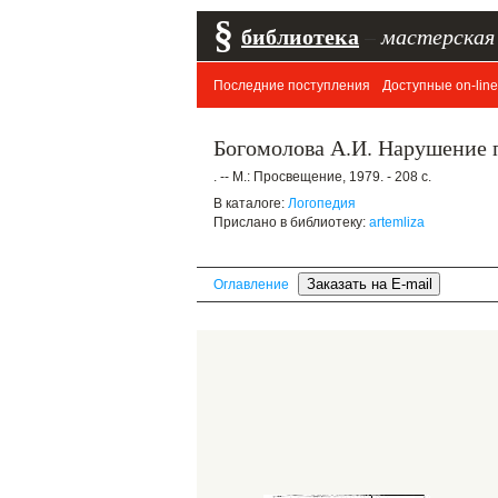
§
библиотека
–
мастерская
Последние поступления
Доступные on-line
Богомолова А.И. Нарушение п
. -- М.: Просвещение, 1979. - 208 с.
В каталоге:
Логопедия
Прислано в библиотеку:
artemliza
Оглавление